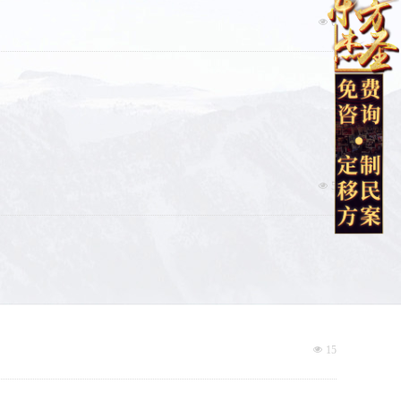
넶
6
넶
5
넶
15