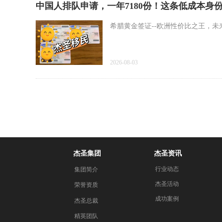
中国人排队申请，一年7180份！这条低成本身
希腊黄金签证--欧洲性价比之王，
2026-08-03
杰圣集团
杰圣资讯
行业动态
集团简介
杰圣活动
荣誉资质
成功案例
杰圣总裁
精英团队