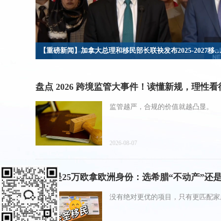
【重磅新闻】加拿大总理和移民部长联袂发布2025-2027移民配额计划，较旧计划3年里“再砍”永居配额
选择杰圣，选择成功！
盘点 2026 跨境监管大事件！读懂新规，理性
监管越严，合规的价值就越凸显。
2026-08-07
同样是25万欧拿欧洲身份：选希腊“不动产”还
没有绝对更优的项目，只有更匹配家