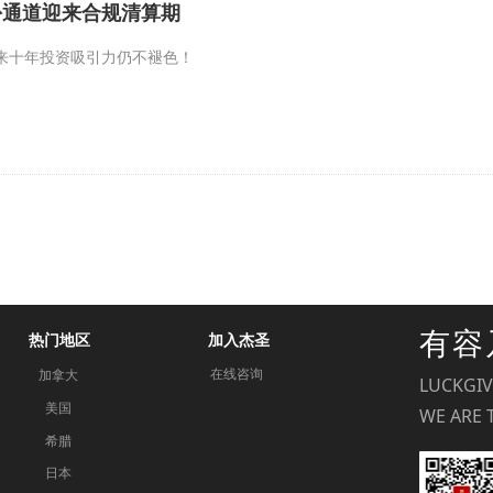
份通道迎来合规清算期
未来十年投资吸引力仍不褪色！
有容
热门地区
加入杰圣
在线咨询
加拿大
LUCKGI
美国
WE ARE 
希腊
日本