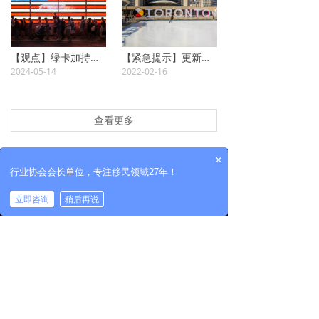
【观点】绿卡加持美国留学更香！
【紧急提示】更新政策、分数上涨！安省雇主担保还可能在30天后增加雅思成绩的筛选条件！？
2024-05-14
2022-02-16
查看更多
×
有容乃大 世界一家
行业协会会长单位，专注移民领域27年！
LUCKGIVEN,
立即咨询
稍后再说
WE ARE THE WORLD
官方微信
官方微博