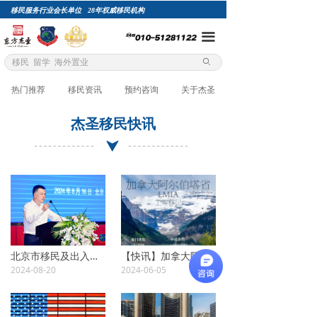
移民服务行业会长单位 28年权威移民机构
网站首页
끀
项目自选
ꄙ
关于杰圣
热门推荐
移民资讯
预约咨询
关于杰圣
精英团队
杰圣移民快讯
成功案例
总裁专栏
移民评估
加入杰圣
北京市移民及出入境服务行业2024年上半年工作总结会，在北京密云成功举行
【快讯】加拿大阿省省提名AOS，将于6月11日重新开放申请！
2024-08-20
2024-06-05