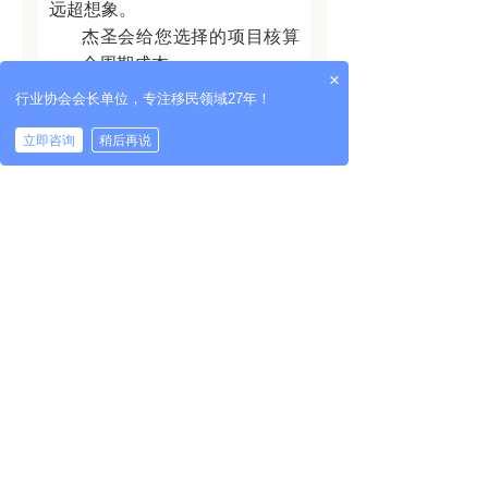
远超想象。
杰圣会给您选择的项目核算
全周期成本
×
行业协会会长单位，专注移民领域27年！
立即咨询
稍后再说
终极指南：
“选对不选贵”
选择移民项目如同下棋，高手走一步看
这三个国家各有千秋：
三步。
预算范围（20万欧/25万欧/100万
欧+）
核心诉求（教育/出行/税务/养老）
长期规划（是否计划入籍/移居）
杰圣作为在移民行业深耕28年的专业机