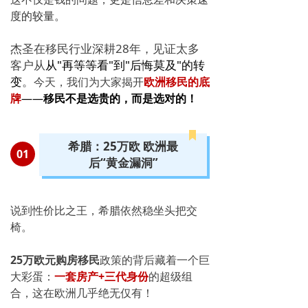
度的较量。
杰圣在移民行业深耕28年，见证太多
客户从
从"再等等看"到"后悔莫及"的转
变
。
今天，我们为大家揭开
欧洲移民的底
牌
——
移民不是选贵的，而是选对的！
希腊：25万欧 欧洲最
0
1
后“黄金漏洞”
说到性价比之王，希腊依然稳坐头把交
椅。
25万欧元购房移民
政策的背后藏着一个
巨
大彩蛋
：
一套房产+三代身份
的超级组
合，这在欧洲几乎绝无仅有！