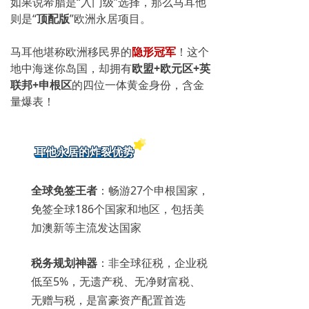
如果说希腊是“入门级”选择，那么马耳他
则是“
顶配版
”欧洲永居项目。
马耳他堪称欧洲移民界的
隐形冠军
！这个
地中海迷你岛国，却拥有
欧盟+欧元区+英
联邦+申根区
的四位一体黄金身份，含金
量爆表！
耳他永居的炸裂优势
全球免签王者
：畅游27个申根国家，
免签
全球186个国家和地区，包括美
加澳新等主流发达国家
税务规划神器
：非全球征税，
企业税
低至5%，无遗产税、无净财富税、
无赠与税，
是富豪资产配置首选