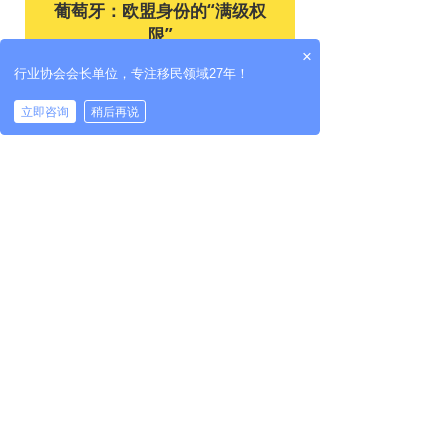
葡萄牙：欧盟身份的“满级权
限”
×
行业协会会长单位，专注移民领域27年！
葡萄牙的移民项目不仅是一个身份的转
立即咨询
稍后再说
变，更是一次生活方式的升级。
在2024年亨利全球居留项目指数
（H&P）排名中，葡萄牙凭借其优越的
移民政策、高效审批流程以及高性价比
等优势，荣获第一名。