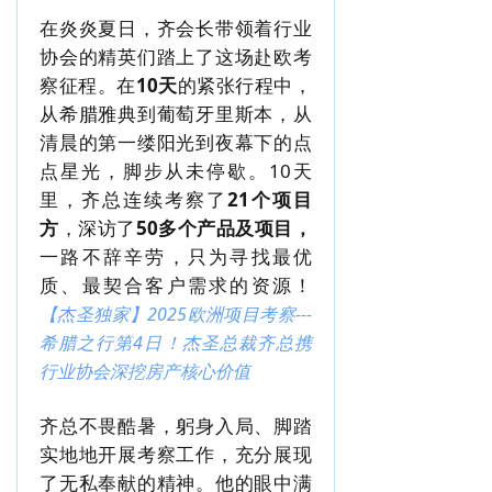
在炎炎夏日，齐会长带领着行业
协会的精英们踏上了这场赴欧考
察征程。在
10天
的紧张行程中，
从希腊雅典到葡萄牙里斯本
，从
清晨的第一缕阳光到夜幕下的点
点星光，脚步从未停歇。10天
里，齐总连续考察了
21个项目
方
，深访了
50多个产品及项目，
一路
不
辞辛劳，只为寻找最优
质、最契合客户需求的资源！
【杰圣独家】2025欧洲项目考察---
希腊之行第4日！杰圣总裁齐总携
行业协会深挖房产核心价值
齐总不畏酷暑，躬身入局、脚踏
实地地开展考察工作，充分展现
了无私奉献的精神。他的眼中满