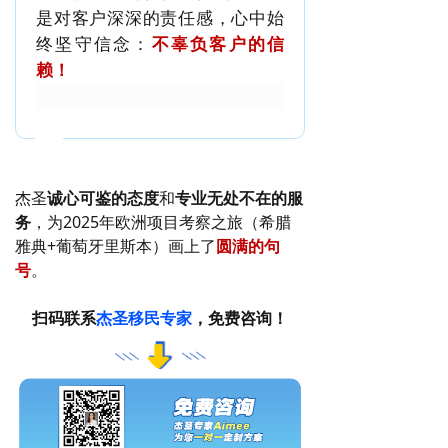
是对客户深深的责任感，心中始
终坚守信念：
不辜负客户的信
赖！
杰圣
诚心可鉴的态度
和
专业无处不在的服
务
，为2025年欧洲项目考察之旅（
希腊
雅典+葡萄牙里斯本）画上了
圆满的句
号
。
扫码联系
杰圣移民专家
，免费咨询！