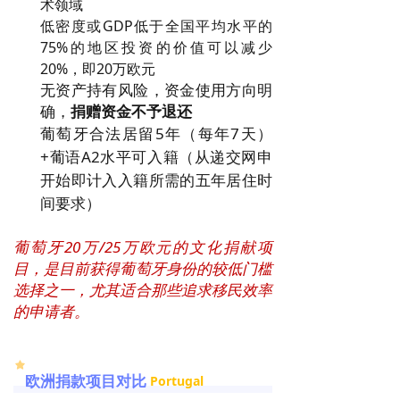
术领域
低密度或GDP低于全国平均水平的
75%的地区投资的价值可以减少
20%，即20万欧元
无资产持有风险，资金使用方向明
确，
捐赠资金不予退还
葡萄牙合法居留5年（每年7天）
+葡语A2水平可入籍（
从递交网申
开始
即计入入籍所需的五年居住时
间要求）
葡萄牙20万/25万欧元的文化捐献项
目，是目前获得葡萄牙身份的较低门槛
选择之一，尤其适合那些追求移民效率
的申请者。
欧洲捐款项目对比
Portugal