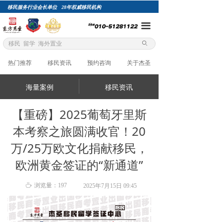
移民服务行业会长单位 28年权威移民机构
网站首页
끀
项目自选
ꄙ
关于杰圣
热门推荐
移民资讯
预约咨询
关于杰圣
精英团队
海量案例
移民资讯
成功案例
【重磅】2025葡萄牙里斯
总裁专栏
本考察之旅圆满收官！20
移民评估
万/25万欧文化捐献移民，
欧洲黄金签证的“新通道”
加入杰圣
ꄘ
浏览量：
197
2025年7月15日
09:45