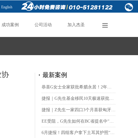
English
成功案例
公司活动
加入杰圣
成功案例
公司活动
加入杰圣
业协
·
最新案例
恭喜G女士全家获批希腊永居！2年拿卡：慢，是2026年最好的消息
捷报｜G先生基金移民10天极速获批！葡萄牙移民局“效率革命"真的来了
捷报｜Z先生一家四口3个月喜获匈牙利10年长居，25万欧欧盟卡越变越香
EE受阻，G先生如何在BC省提名中“柳暗花明”？见证杰圣29年守护的力量
6月捷报！四组客户拿下土耳其护照“入场券”，40万美元合规路径稳稳落地