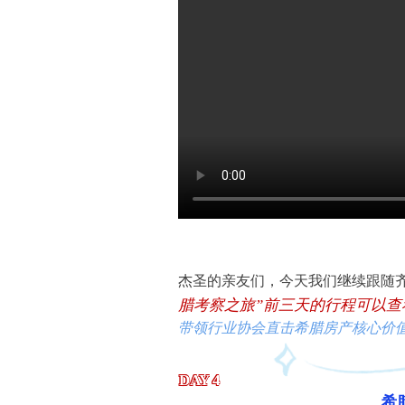
杰圣的亲友们
，今天我们继续跟随
腊考察之旅
”
前三天的行
程可以查
带领行业协会直击希腊房产核心价
DAY 4
希