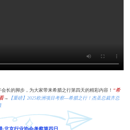
“
希
齐会长的脚步，为大家带来希腊之行第四天的精彩内容！
看
→
【重磅】2025欧洲项目考察---希腊之行！杰圣总裁齐总
值
腊·北京行业协会考察第四日