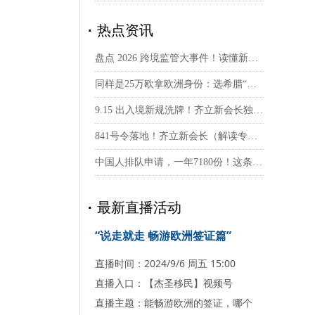
·
热点资讯
盘点 2026 跨境监管大事件！读懂新规，理性看待第二身份规划
同样是25万欧拿欧洲身份：选希腊“不动产”还是匈牙利“灵活投资”？硬核测评来了
9.15 出入境新规洗牌！齐立新会长独家解读：4个核心标准，选出靠谱移民机构
841号令落地！齐立新会长（解读专家）：监管时代下，移民申请人务必看清这些变化
中国人排队申请，一年7180份！这条低成本身份通道迎来合规清算期
·
最新直播活动
“说走就走 畅游欧洲签证篇”
直播时间：2024/9/6 周五 15:00
直播入口：【杰圣移民】视频号
直播主题：能畅游欧洲的签证，哪个