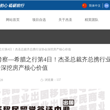
初心 砥砺前行
简体中文
网站首页
项目自选
关于杰圣
精英团队
网站首页
项目自选
关于杰圣
精英团队
希腊之行第4日！杰圣总裁齐总携行业协会深挖房产核心价值
考察---希腊之行第4日！杰圣总裁齐总携行
会深挖房产核心价值
浏览量：
137
:28
ꄘ