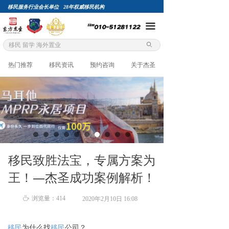
移民服务行业会长单位 28年权威移民机构
끀
ꄙ
热门推荐
移民资讯
预约咨询
关于杰圣
移民致胜法宝，专属方案为
王！—杰圣成功案例解析！
ꄘ
浏览量：
414
2020年2月10日
16:08
移民
为什么找
移民
公司？