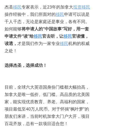
杰圣
移民
专家表示，近23年的加拿大
投资
移民
操作经验中，我们所面对的
移民
申请可以说是
千人千态，无论是家庭还是事业，各有不同。
如何能够
将申请人的“中国故事”写好，用一套
申请文件“读”给
移民
官去听，让
移民
官读懂，
读透，
才是我们作为一家专业
移民
机构的权威
之处！
选择杰圣，选择成功！
目前，全球六大英语国身份门槛都大幅抬高，
加拿大是唯一低价、低门槛、高品质的北美国
家，能实现优质教育、养老、高福利的国家，
项目最低至40万人民币。对于怀揣“枫叶梦”的
朋友们来讲，当前时机加拿大门户大开，项目
百花齐放，总有一款项目适合您！