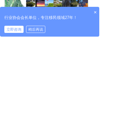
×
行业协会会长单位，专注移民领域27年！
立即咨询
稍后再说
大选之后话
移民
！
本次“2019杰圣新
移民
安家服
务月”活动已经开始，杰圣海外安家团队抵京讲
解，为您带来最新鲜的华人
移民
动态！
因为涉及场次较多，各位亲友可根据不同时间
选择您所关注的内容报名，直接拨打
010-
51281122
或联系您的
移民
顾问预约参加！（点
击下图进入详细链接）