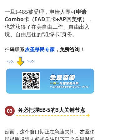
一旦I-485被受
理，申请人即
可
申请
Combo卡（EAD工卡+AP回美纸）
，
也就获得了在美
自由
工作、自由出入
境、自由居住的“准绿卡”身份。
扫码联系
杰圣移民专家
，免费咨询！
务必把握EB-5的3大关键节点
03
然而，这个窗口期正在急速关闭。杰圣移
民提醒投资人必须关注以下三个关键时间