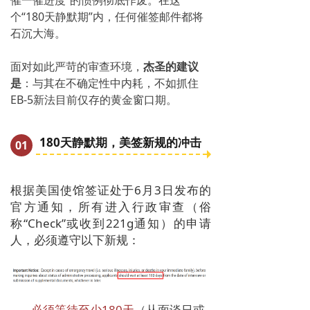
催一催进度”的惯例彻底作废。在这
个“180天静默期”内，任何催签邮件都将
石沉大海。
面对如此严苛的审查环境，
杰圣的建议
是
：与其在不确定性中内耗，不如抓住
EB-5新法目前仅存的黄金窗口期。
180天静默期，美签新规的冲击
0
1
根据美国使馆签证处于6月3日发布的
官方通知，所有进入行政审查（俗
称“Check”或收到221g通知）的申请
人，必须遵守以下新规：
必须等待至少180天
（从面谈日或