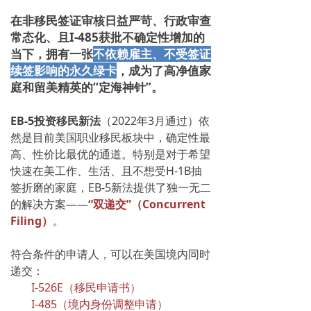
在非移民签证审核日益严苛、行政审查
常态化、且I-485获批不确定性增加的
当下，拥有一张
不依赖雇主、不受签证
续签影响的永久绿卡
，成为了高净值家
庭和留美精英的“定海神针”。
EB-5投资移民新法
（2022年3月通过）依
然是目前美国职业移民板块中，确定性最
高、性价比最优的通道。特别是对于希望
快速在美工作、生活、且不想受H-1B抽
签折磨的家庭，EB-5新法提供了独一无二
的解决方案——
“双递交”（Concurrent
Filing）
。
符合条件的申请人，可以在美国境内同时
递交：
I-526E
（移民申请书）
I-485
（境内身份调整申请）