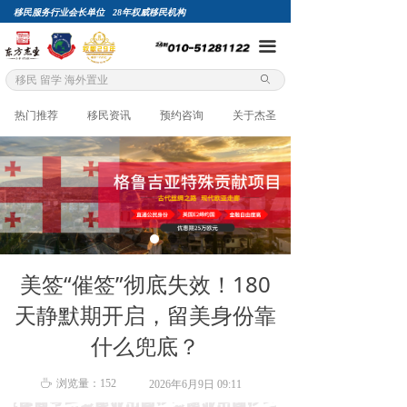
移民服务行业会长单位 28年权威移民机构
끀
ꄙ
热门推荐
移民资讯
预约咨询
关于杰圣
美签“催签”彻底失效！180
天静默期开启，留美身份靠
什么兜底？
ꄘ
浏览量：
152
2026年6月9日
09:11