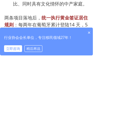
比、同时具有文化情怀的中产家庭。
两条项目落地后，
统一执行黄金签证居住
规则
：每两年在葡萄牙累计登陆14 天，5
年后满足基础葡语要求即可申请永居，后
×
行业协会会长单位，专注移民领域27年！
续入籍规则是满10年合规居留再走入籍考
核即可。
立即咨询
稍后再说
放眼整个欧洲，
葡萄牙已经是
为数不多低
居住5年稳拿永居、全家三代随行的稳定
欧洲
投资移民项目。
葡萄牙此次修法，虽
然拉长了入籍的战线，但也反向印证了
黄