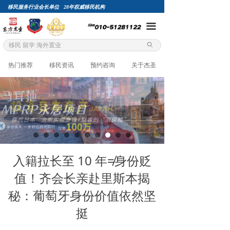
移民服务行业会长单位 28年权威移民机构
끀
ꄙ
热门推荐
移民资讯
预约咨询
关于杰圣
入籍拉长至 10 年≠身份贬
值！齐会长亲赴里斯本揭
秘：葡萄牙身份价值依然坚
挺