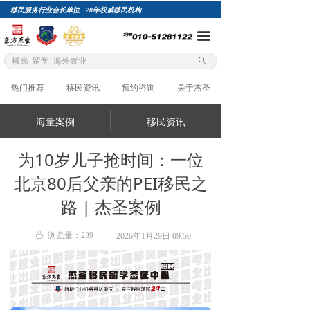
移民服务行业会长单位 28年权威移民机构
网站首页
끀
项目自选
ꄙ
关于杰圣
热门推荐
移民资讯
预约咨询
关于杰圣
精英团队
海量案例
移民资讯
成功案例
为10岁儿子抢时间：一位
总裁专栏
北京80后父亲的PEI移民之
移民评估
路 | 杰圣案例
加入杰圣
ꄘ
浏览量：
239
2026年1月29日
09:59