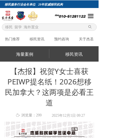
移民服务行业会长单位 28年权威移民机构
网站首页
끀
项目自选
ꄙ
关于杰圣
热门推荐
移民资讯
预约咨询
关于杰圣
精英团队
海量案例
移民资讯
成功案例
【杰报】祝贺Y女士喜获
总裁专栏
PEIWP提名纸！2026想移
移民评估
民加拿大？这两项是必看王
道
加入杰圣
ꄘ
浏览量：
299
2025年12月1日
09:27