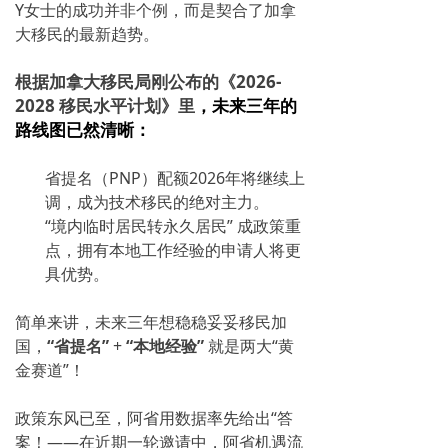
Y女士的成功并非个例，而是契合了加拿
大移民的最新趋势。
根
据加拿大移民局刚公布的《2026-
2028 移民水平计划》里
，未来三年的
路线图已然清晰：
省提名（PNP）配额
2026年将继续上
调，成为技术移民的绝对主力。
“
境内临时居民转永久居民”
成政策重
点，拥有本地工作经验的申请人将更
具优势。
简单来讲，未来三年想稳稳妥妥移民加
国，
“省提名”
+
“本地经验”
就是两大“黄
金赛道”！
政策东风已至，阿省用数据
率先
给出“答
案！——
在近期一
轮邀请中，
阿省机遇流