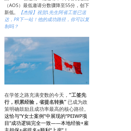
（AOS）最低邀请分数骤降至55分
，创下
新低
。
【杰报】祝贺L先生阿省工签已送
达，PR下一站！他的成功路径，你可以复
制吗？
在学签之路充满变数的今天，
“工签先
行，积累经验，省提名转换”
已成为政
策明确鼓励且成功率最高的核心路径。
这恰与“Y女士案例”中展现的“PEIWP项
目”成功逻辑完全一致——
本地经验+雇
主担保+省提名=顺利“
上岸
”！