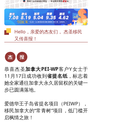
Hello，亲爱的杰友们， 杰圣移民
又传喜报！
杰
报
恭喜杰圣
加拿大
PEI-WP
客户Y女士于
11月17日成功
收
到
省提名纸
，标志着
她全家通往加拿大永久居留权的关键一
步已圆满落地。
爱德华王子岛省提名项目（PEIW
P），
移民加拿大的
“常青树”
项目，
低门槛开
启枫情之旅！