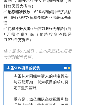
限制"，海外出生子女自动获国籍（破
解移民最大痛点）
✅
配额精准投放
：62%名额倾斜经济类移
民，医疗/科技/贸易领域创业者获优先审
理
✅
门槛不升反降
：语言CLB5+无年龄限制
+无需个税社保（传统投资移民需
CLB7+千万资产）
注：最多5人组队，主创家庭获永居后
无强制创业要求。
杰圣SUV项目的优势
杰圣从对同组申请人的精准甄选
与匹配开始，就为项目的成功奠
定了坚实基础。
重点是，杰圣团队高效配置和协