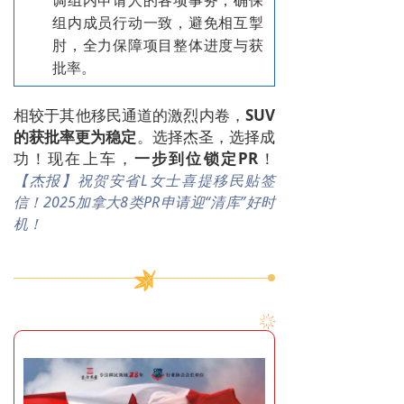
调组内申请人的各项事务，确保
组内成员行动一致，避免相互掣
肘，全力保障项目整体进度与获
批率。
相较于其他移民通道的激烈
内卷，
SUV
的获批率更为稳定
。
选择杰圣
，选择成
功！现在上车，
一步到位锁定PR
！
【杰报】祝贺安省L女士喜提移民贴签
信！2025加拿大8类PR申请迎“清库”好时
机！