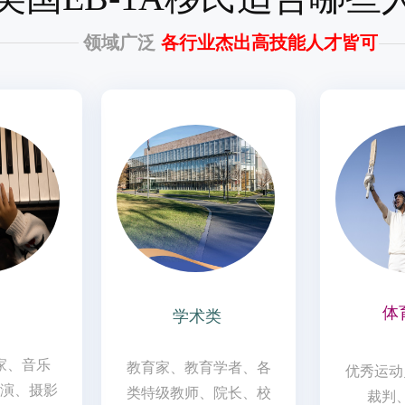
领域广泛
各行业杰出高技能人才皆可
体
学术类
家、音乐
教育家、教育学者、各
优秀运动
演、摄影
类特级教师、院长、校
裁判