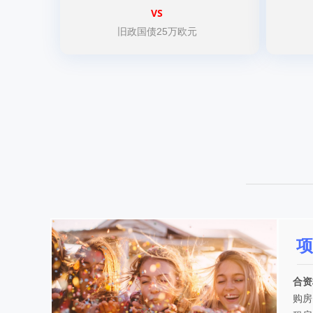
VS
旧政国债25万欧元
项
合资
购房